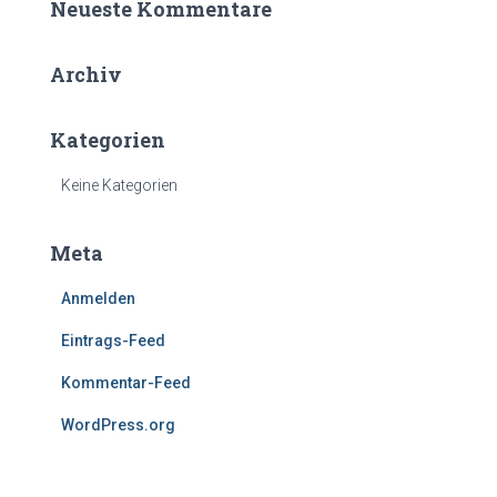
Neueste Kommentare
n
n
a
Archiv
c
h
Kategorien
:
Keine Kategorien
Meta
Anmelden
Eintrags-Feed
Kommentar-Feed
WordPress.org