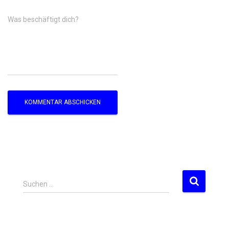
Was beschäftigt dich?
S
Suchen …
u
c
h
e