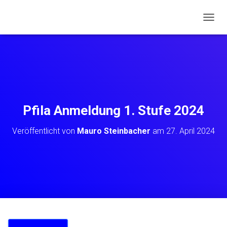
N
A
V
I
G
A
T
I
O
Pfila Anmeldung 1. Stufe 2024
N
U
Veröffentlicht von
Mauro Steinbacher
am
27. April 2024
M
S
C
H
A
L
T
E
N