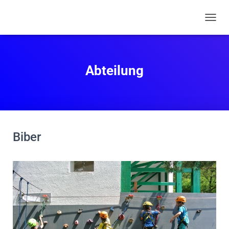
N
A
V
I
G
Abteilung
A
T
I
O
N
U
M
Biber
S
C
H
A
L
T
E
N