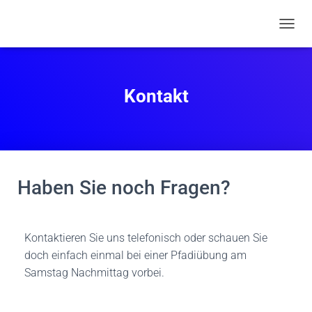
N
A
V
I
G
Kontakt
A
T
I
O
N
U
M
Haben Sie noch Fragen?
S
C
H
A
Kontaktieren Sie uns telefonisch oder schauen Sie
L
doch einfach einmal bei einer Pfadiübung am
T
Samstag Nachmittag vorbei.
E
N