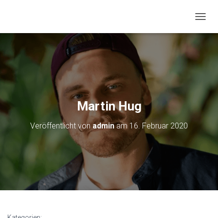
N
A
V
I
G
A
T
I
O
Martin Hug
N
U
Veröffentlicht von
admin
am
16. Februar 2020
M
S
C
H
A
L
T
E
N
Kategorien: