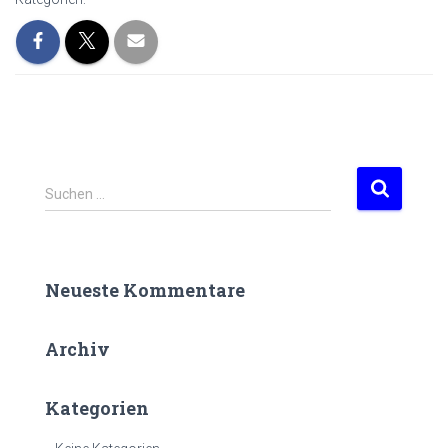
S
Suchen …
u
c
h
e
Neueste Kommentare
n
n
a
Archiv
c
h
Kategorien
: